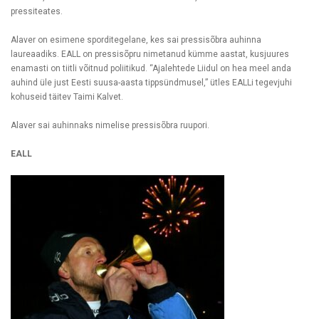
pressiteates.
Alaver on esimene sporditegelane, kes sai pressisõbra auhinna
laureaadiks. EALL on pressisõpru nimetanud kümme aastat, kusjuures
enamasti on tiitli võitnud poliitikud. “Ajalehtede Liidul on hea meel anda
auhind üle just Eesti suusa-aasta tippsündmusel,” ütles EALLi tegevjuhi
kohuseid täitev Taimi Kalvet.
Alaver sai auhinnaks nimelise pressisõbra ruupori.
EALL