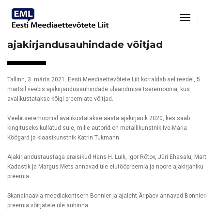
Toggle
Navigat
Meedialiit avalikustab reedel
ajakirjandusauhindade võitjad
Tallinn, 3. märts 2021. Eesti Meediaettevõtete Liit korraldab sel reedel, 5.
märtsil veebis ajakirjandusauhindade üleandmise tseremoonia, kus
avalikustatakse kõigi preemiate võitjad.
Veebitseremoonial avalikustatakse aasta ajakirjanik 2020, kes saab
kingituseks kullatud sule, mille autorid on metallikunstnik Ive-Maria
Köögard ja klaasikunstnik Katrin Tukmann.
Ajakirjandustaustaga eraisikud Hans H. Luik, Igor Rõtov, Jüri Ehasalu, Mart
Kadastik ja Margus Mets annavad üle elutööpreemia ja noore ajakirjaniku
preemia.
Skandinaavia meediakontsern Bonnier ja ajaleht Äripäev annavad Bonnieri
preemia võitjatele üle auhinna.