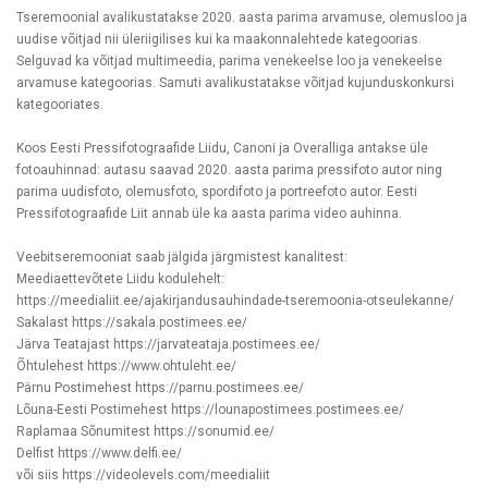
Tseremoonial avalikustatakse 2020. aasta parima arvamuse, olemusloo ja
uudise võitjad nii üleriigilises kui ka maakonnalehtede kategoorias.
Selguvad ka võitjad multimeedia, parima venekeelse loo ja venekeelse
arvamuse kategoorias. Samuti avalikustatakse võitjad kujunduskonkursi
kategooriates.
Koos Eesti Pressifotograafide Liidu, Canoni ja Overalliga antakse üle
fotoauhinnad: autasu saavad 2020. aasta parima pressifoto autor ning
parima uudisfoto, olemusfoto, spordifoto ja portreefoto autor. Eesti
Pressifotograafide Liit annab üle ka aasta parima video auhinna.
Veebitseremooniat saab jälgida järgmistest kanalitest:
Meediaettevõtete Liidu kodulehelt:
https://meedialiit.ee/ajakirjandusauhindade-tseremoonia-otseulekanne/
Sakalast
https://sakala.postimees.ee/
Järva Teatajast
https://jarvateataja.postimees.ee/
Õhtulehest
https://www.ohtuleht.ee/
Pärnu Postimehest
https://parnu.postimees.ee/
Lõuna-Eesti Postimehest
https://lounapostimees.postimees.ee/
Raplamaa Sõnumitest
https://sonumid.ee/
Delfist
https://www.delfi.ee/
või siis
https://videolevels.com/meedialiit