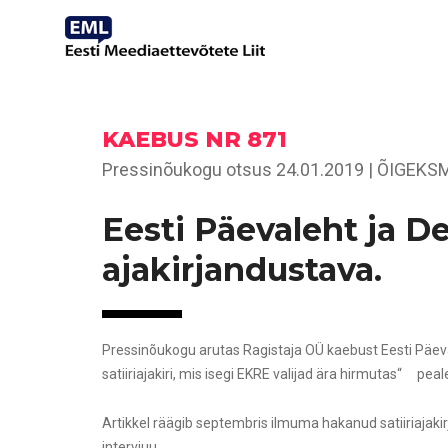
KAEBUS NR 871
Pressinõukogu otsus 24.01.2019 | ÕIGEKS
Eesti Päevaleht ja De
ajakirjandustava
.
Pressinõukogu arutas Ragistaja OÜ kaebust Eesti Päevale
satiiriajakiri, mis isegi EKRE valijad ära hirmutas“ pea
Artikkel räägib septembris ilmuma hakanud satiiriajakirj
intervjuu.