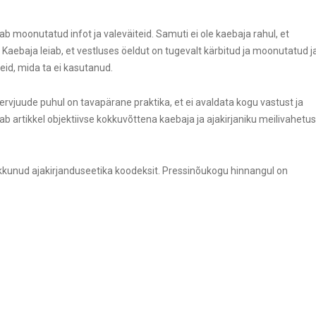
ab moonutatud infot ja valeväiteid. Samuti ei ole kaebaja rahul, et
u. Kaebaja leiab, et vestluses öeldut on tugevalt kärbitud ja moonutatud j
eid, mida ta ei kasutanud.
tervjuude puhul on tavapärane praktika, et ei avaldata kogu vastust ja
ab artikkel objektiivse kokkuvõttena kaebaja ja ajakirjaniku meilivahetus
rikkunud ajakirjanduseetika koodeksit. Pressinõukogu hinnangul on