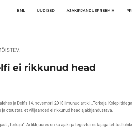
EML
UUDISED
AJAKIRJANDUSPREEMIA
PR
MÕISTEV.
lfi ei rikkunud head
hes ja Delfis 14. novembril 2018 ilmunud artikli „Torkaja. Kolepiltideg
le ja otsustas, et väljaanded ei rikkunud head ajakirjandustava.
ast „Torkaja“. Artikli juures on ka ajakirja tegevtoimetajaga tehtud lühik