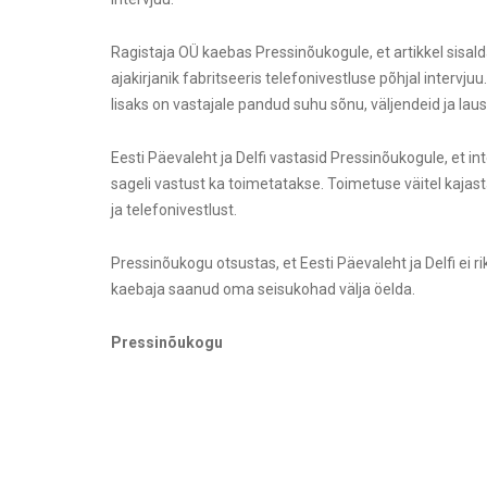
Ragistaja OÜ kaebas Pressinõukogule, et artikkel sisald
ajakirjanik fabritseeris telefonivestluse põhjal intervju
lisaks on vastajale pandud suhu sõnu, väljendeid ja laus
Eesti Päevaleht ja Delfi vastasid Pressinõukogule, et in
sageli vastust ka toimetatakse. Toimetuse väitel kajast
ja telefonivestlust.
Pressinõukogu otsustas, et Eesti Päevaleht ja Delfi ei 
kaebaja saanud oma seisukohad välja öelda.
Pressinõukogu