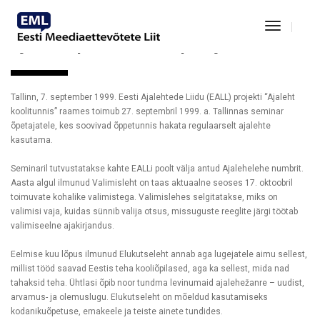
Toggle
Navigat
Ajaleheõpetuse ABC õpetajatele
Tallinn, 7. september 1999. Eesti Ajalehtede Liidu (EALL) projekti “Ajaleht
koolitunnis” raames toimub 27. septembril 1999. a. Tallinnas seminar
õpetajatele, kes soovivad õppetunnis hakata regulaarselt ajalehte
kasutama.
Seminaril tutvustatakse kahte EALLi poolt välja antud Ajalehelehe numbrit.
Aasta algul ilmunud Valimisleht on taas aktuaalne seoses 17. oktoobril
toimuvate kohalike valimistega. Valimislehes selgitatakse, miks on
valimisi vaja, kuidas sünnib valija otsus, missuguste reeglite järgi töötab
valimiseelne ajakirjandus.
Eelmise kuu lõpus ilmunud Elukutseleht annab aga lugejatele aimu sellest,
millist tööd saavad Eestis teha kooliõpilased, aga ka sellest, mida nad
tahaksid teha. Ühtlasi õpib noor tundma levinumaid ajalehežanre – uudist,
arvamus- ja olemuslugu. Elukutseleht on mõeldud kasutamiseks
kodanikuõpetuse, emakeele ja teiste ainete tundides.