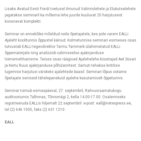
Lisaks Avatud Eesti Fondi toetusel ilmunud Valimislehele ja Elukutselehele
jagatakse seminaril ka mõlema lehe juurde kuuluvat 20 harjutusest
koosnevat komplekti.
Seminar on ennekõike mõeldud neile õpetajatele, kes pole varem EALLi
Ajaleht koolitunnis õppustel käinud. Kolmetunnise seminari esimeses osas
tutvustab EALLi tegevdirektor Tarmu Tammerk ülalnimetatud EALLi
õppematerjale ning analüüsib valimiseelse ajakirjanduse
toimemehhanisme. Teises osas räägivad Ajalehelehe koostajad Aet Süvari
ja Kertu Ruus ajakirjanduse põhižanritest. Samuti tehakse kriitilise
lugemise harjutusi värskete ajalehtede baasil. Seminari lõpus ootame
õpetajate seniseid tähelepanekuid ajalehe kasutamiselt õppetunnis.
Seminar toimub esmaspäeval, 27. septembril, Rahvusraamatukogu
auditooriumis Tallinnas, Tõnismägi 2, kella 14.00-17.00. Osalemiseks
registreeruda EALLis hiljemalt 22.septembril: e-post: eall@netexpress.ee,
tel (2) 646 1005, faks (2) 631 1210.
EALL