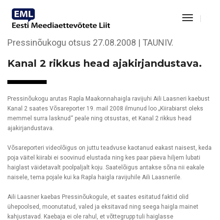
Toggle
KAEBUS NR 209
Navigat
Pressinõukogu otsus 27.08.2008 | TAUNIV.
Kanal 2 rikkus head ajakirjandustava
.
Pressinõukogu arutas Rapla Maakonnahaigla ravijuhi Aili Laasneri kaebust
Kanal 2 saates Võsareporter 19. mail 2008 ilmunud loo „Kiirabiarst oleks
memmel surra lasknud“ peale ning otsustas, et Kanal 2 rikkus head
ajakirjandustava.
Võsareporteri videolõigus on juttu teadvuse kaotanud eakast naisest, keda
poja väitel kiirabi ei soovinud elustada ning kes paar päeva hiljem lubati
haiglast väidetavalt poolpaljalt koju. Saatelõigus antakse sõna nii eakale
naisele, tema pojale kui ka Rapla haigla ravijuhile Aili Laasnerile.
Aili Laasner kaebas Pressinõukogule, et saates esitatud faktid olid
ühepoolsed, moonutatud, valed ja eksitavad ning seega haigla mainet
kahjustavad. Kaebaja ei ole rahul, et võttegrupp tuli haiglasse