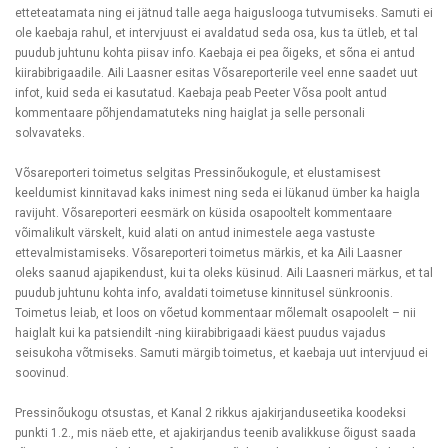
etteteatamata ning ei jätnud talle aega haiguslooga tutvumiseks. Samuti ei
ole kaebaja rahul, et intervjuust ei avaldatud seda osa, kus ta ütleb, et tal
puudub juhtunu kohta piisav info. Kaebaja ei pea õigeks, et sõna ei antud
kiirabibrigaadile. Aili Laasner esitas Võsareporterile veel enne saadet uut
infot, kuid seda ei kasutatud. Kaebaja peab Peeter Võsa poolt antud
kommentaare põhjendamatuteks ning haiglat ja selle personali
solvavateks.
Võsareporteri toimetus selgitas Pressinõukogule, et elustamisest
keeldumist kinnitavad kaks inimest ning seda ei lükanud ümber ka haigla
ravijuht. Võsareporteri eesmärk on küsida osapooltelt kommentaare
võimalikult värskelt, kuid alati on antud inimestele aega vastuste
ettevalmistamiseks. Võsareporteri toimetus märkis, et ka Aili Laasner
oleks saanud ajapikendust, kui ta oleks küsinud. Aili Laasneri märkus, et tal
puudub juhtunu kohta info, avaldati toimetuse kinnitusel sünkroonis.
Toimetus leiab, et loos on võetud kommentaar mõlemalt osapoolelt – nii
haiglalt kui ka patsiendilt -ning kiirabibrigaadi käest puudus vajadus
seisukoha võtmiseks. Samuti märgib toimetus, et kaebaja uut intervjuud ei
soovinud.
Pressinõukogu otsustas, et Kanal 2 rikkus ajakirjanduseetika koodeksi
punkti 1.2., mis näeb ette, et ajakirjandus teenib avalikkuse õigust saada