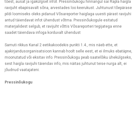
tõest, ausat ja igakülgset infot. Pressinõukogu hinnangul sai Rapla haigla
ravijuht ebapiisavalt sõna, arvestades loo keerukust. Juhtunust tõepärase
pildi loomiseks oleks pidanud Võsareporter haiglaga uuesti pärast ravijuhi
antud täiendavat infot ühendust võtma. Pressinõukogule esitatud
materjalidest selgub, et ravijuht võttis Võsareporteri tegijatega enne
saadet täiendava infoga korduvalt ühendust
Samuti rikkus Kanal 2 eetikakoodekis punkti 1.4., mis näeb ette, et
ajakirjandusorganisatsioon kannab hoolt selle eest, et ei ilmuks ebatäpne,
moonutatud või eksitav info. Pressinõukogu peab saatelõiku ühekülgseks,
sest haigla ravijuhi täiendav info, mis näitas juhtunut teise nurga alt, ei
jõudnud vaatajateni.
Pressinõukogu