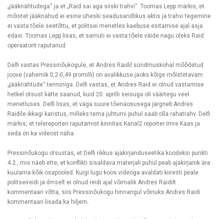
„jääknähtudega“ ja et „Raid sai aga siiski trahvi“. Toomas Lepp märkis, et
mõistet jääknähud ei esine üheski seadusandlikus aktis ja trahvi tegemine
ei vasta tõele seetõttu, et politsei menetles kaebuse esitamise ajal asja
edasi. Toomas Lepp lisas, et samuti ei vasta tõele väide nagu oleks Raid
operaatorit raputanud.
Delfi vastas Pressinõukogule, et Andres Raidil sündmuskohal mõõdetud
joove (vahemik 0,2-0,49 promilli) on avalikkuse jaoks kõige mõistetavam
„jääknähtude“ terminiga. Delfi vastas, et Andres Raid ei olnud vastamise
hetkel otsust kätte saanud, kuid 20. aprilli seisuga oli väärtegu veel
menetluses. Delfi lisas, et väga suure tõenäosusega järgneb Andres
Raidile ikkagi karistus, milleks tema juhtumi puhul saab olla rahatrahv. Delfi
märkis, et telereporteri raputamist kinnitas Kanal2 reporter Imre Kaas ja
seda on ka videost näha.
Pressinõukogu otsustas, et Delfi rikkus ajakirjanduseetika koodeksi punkti
4.2., mis näeb ette, et konflikti sisaldava materjali puhul peab ajakirjanik ära
kuulama kõik osapooled. Kuigi lugu koos videoga avaldati kiiresti peale
politseireidi ja ilmselt ei olnud reidi ajal võimalik Andres Raidilt
kommentaari võtta, siis Pressinõukogu hinnangul võinuks Andres Raidi
kommentaari lisada ka hiljem.