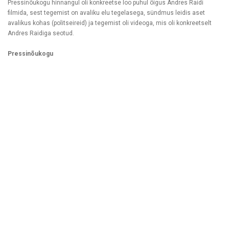
Pressinõukogu hinnangul oli konkreetse loo puhul õigus Andres Raidi
filmida, sest tegemist on avaliku elu tegelasega, sündmus leidis aset
avalikus kohas (politseireid) ja tegemist oli videoga, mis oli konkreetselt
Andres Raidiga seotud.
Pressinõukogu