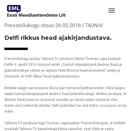
Toggle
KAEBUS NR 649
Navigat
Pressinõukogu otsus 26.05.2016 | TAUNIV.
Delfi rikkus head ajakirjandustava
.
Pressinõukogu arutas Tallinna TV juhatuse liikme Toomas Lepa kaebust
Delfis 9. aprillil 2016 ilmunud artikli „Tuntud teleajakirjanik Andres Raid jäi
jääknähtudega vahele ja raputas teda filminud kaamerameest“ peale ja
otsustas, et Delfi rikkus head ajakirjandustava.
Artikkel räägib sama päeva lõuna ajal toimunud politseireidist, mille käigus
tabati tuntud teleajakirjanik Andres Raid jääknähtudega. Artiklis on kirjas, et
Andres Raidi joove ei osutunud suureks ja natuke peale ootamist võis
mees oma teekonda jätkata. Delfi andmetel sai raid trahvi. Loo juures on ka
video.
Tallinna TV juhatuse liige Toomas Lepp kaebas Pressinõukogule, et artikkel
sisaldab Tallinna TV kaastöötaja kohta valeinfot, sest tõele ei vasta