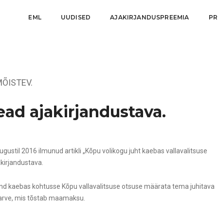
EML
UUDISED
AJAKIRJANDUSPREEMIA
PR
MÕISTEV.
ead ajakirjandustava
.
ustil 2016 ilmunud artikli „Kõpu volikogu juht kaebas vallavalitsuse
akirjandustava.
 Lind kaebas kohtusse Kõpu vallavalitsuse otsuse määrata tema juhitava
tarve, mis tõstab maamaksu.