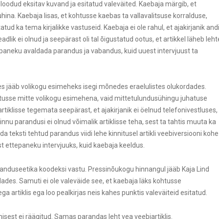
 loodud eksitav kuvand ja esitatud valeväited. Kaebaja märgib, et
hina. Kaebaja lisas, et kohtusse kaebas ta vallavalitsuse korralduse,
atud ka tema kirjalikke vastuseid. Kaebaja ei ole rahul, et ajakirjanik and
teadlik ei olnud ja seepärast oli tal õigustatud ootus, et artikkel läheb leht
tepaneku avaldada parandus ja vabandus, kuid uuest intervjuust ta
es jääb volikogu esimeheks isegi mõnedes eraelulistes olukordades.
htusse mitte volikogu esimehena, vaid mittetulundusühingu juhatuse
artiklisse tegemata seepärast, et ajakirjanik ei öelnud telefonivestluses,
 Linnu parandusi ei olnud võimalik artiklisse teha, sest ta tahtis muuta ka
da teksti tehtud parandus viidi lehe kinnitusel artikli veebiversiooni kohe
mist ettepaneku intervjuuks, kuid kaebaja keeldus.
rjanduseetika koodeksi vastu. Pressinõukogu hinnangul jääb Kaja Lind
des. Samuti ei ole valeväide see, et kaebaja läks kohtusse
a artiklis ega loo pealkirjas neis kahes punktis valeväiteid esitatud.
misest ei räägitud. Samas parandas leht vea veebiartiklis.