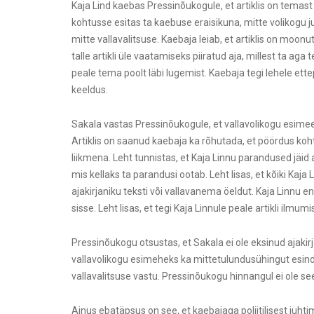
Kaja Lind kaebas Pressinõukogule, et artiklis on temast
kohtusse esitas ta kaebuse eraisikuna, mitte volikogu ju
mitte vallavalitsuse. Kaebaja leiab, et artiklis on moonut
talle artikli üle vaatamiseks piiratud aja, millest ta aga 
peale tema poolt läbi lugemist. Kaebaja tegi lehele et
keeldus.
Sakala vastas Pressinõukogule, et vallavolikogu esime
Artiklis on saanud kaebaja ka rõhutada, et pöördus ko
liikmena. Leht tunnistas, et Kaja Linnu parandused jäid 
mis kellaks ta parandusi ootab. Leht lisas, et kõiki Kaja
ajakirjaniku teksti või vallavanema öeldut. Kaja Linnu en
sisse. Leht lisas, et tegi Kaja Linnule peale artikli ilmu
Pressinõukogu otsustas, et Sakala ei ole eksinud ajaki
vallavolikogu esimeheks ka mittetulundusühingut esinda
vallavalitsuse vastu. Pressinõukogu hinnangul ei ole seeg
Ainus ebatäpsus on see, et kaebajaga poliitilisest juhti