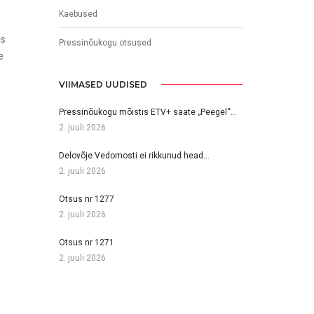
Kaebused
is
Pressinõukogu otsused
e
VIIMASED UUDISED
Pressinõukogu mõistis ETV+ saate „Peegel“…
2. juuli 2026
Delovõje Vedomosti ei rikkunud head…
2. juuli 2026
Otsus nr 1277
2. juuli 2026
Otsus nr 1271
2. juuli 2026