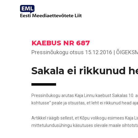
KAEBUS NR 687
Pressinõukogu otsus 15.12.2016 | ÕIGEKS
Sakala ei rikkunud h
Pressinõukogu arutas Kaja Linnu kaebust Sakalas 10. aug
kohtusse“ peale ja otsustas, et leht ei rikkunud head aj
Artikkel räägib sellest, et Kõpu volikogu esimees Kaja
mittetulundusühingu käsutuses olevale maale sihtots