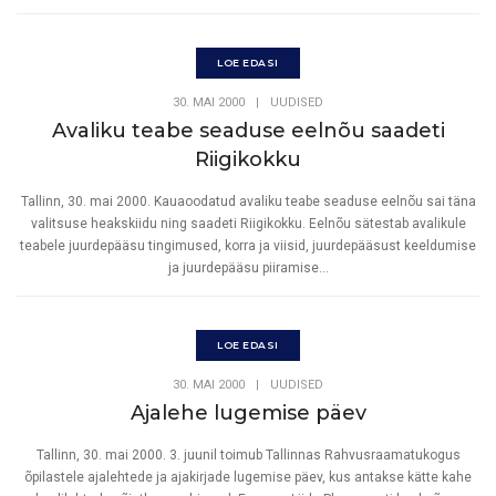
LOE EDASI
30. MAI 2000
|
UUDISED
Avaliku teabe seaduse eelnõu saadeti
Riigikokku
Tallinn, 30. mai 2000. Kauaoodatud avaliku teabe seaduse eelnõu sai täna
valitsuse heakskiidu ning saadeti Riigikokku. Eelnõu sätestab avalikule
teabele juurdepääsu tingimused, korra ja viisid, juurdepääsust keeldumise
ja juurdepääsu piiramise...
LOE EDASI
30. MAI 2000
|
UUDISED
Ajalehe lugemise päev
Tallinn, 30. mai 2000. 3. juunil toimub Tallinnas Rahvusraamatukogus
õpilastele ajalehtede ja ajakirjade lugemise päev, kus antakse kätte kahe