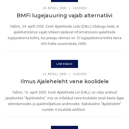
24. APRILL 2000
|
UUDISED
BMFi lugejauuring vajab alternatiivi
Tallinn, 24. aprill 2000. Eesti Ajalehtede Liidu (EALL) nõukogu leiab, et
ajalehetööstus vajab rohkem pädevat informatsiooni ajalehtede
lugejaskonna kohta, kui praegu olemas on. Et lugejaskonna kohta käiva
info hulka suurendada, tellib...
LOE EDASI
16. APRILL 2000
|
UUDISED
Ilmus Ajaleheleht vene koolidele
Tallinn, 16. aprill 2000. Eesti Ajalehtede Liit (EALL) on välja andnud
järjekordse “Ajalehelehe”, mis on mõeldud vene koolidele eesti keele õppe
edendamiseks ja ajaleheõpetuse andmiseks. Kakskeelne “Ajaleheleht”
number 4 sisaldab artikleid...