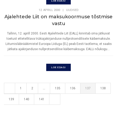
LOE EDASI
12. APRILL 2000
|
UUDISED
Ajalehtede Liit on maksukoormuse tõstmise
vastu
Tallinn, 12. aprill 2000. Eesti Ajalehtede Liit (EALL) kinnitab oma jätkuvat
toetust ettetellitava trükiajakirjanduse nullprotsendilisele käibemaksule.
Liitumisläbirääkimistel Euroopa Liiduga (EL) peab Eesti taotlema, et saaks
jätkata ajakirjanduse nullprotsendilise käibemaksuga. EALLi nõukogu...
LOE EDASI
1
2
…
135
136
137
138
139
140
141