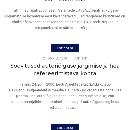
Tallinn, 25. aprill 2000. Eesti Ajalehtede Liit (EALL) leiab, et kõrgete
riigiametnike laimamise eest kavandatavad uued rangemad karistused on
ohuks sõnavabaduse rakendamisele Eestis. EALL teeb Riigikogule
ettepaneku mitte sätestada kõrgete...
LOE EDASI
24. APRILL 2000
|
UUDISED
Soovitused autoriõiguse järgimise ja hea
refereerimistava kohta
Tallinn, 24. aprill 2000. Eesti Ajalehtede Liit (EALL) kutsub
ajakirjandusväljaandeid ja meedia sisu tarbivaid organisatsioone üles
pidama kinni autoriõiguse seadusest. Praegune praktika, eriti
ajalehematerjalide kasutamisel, eirab sageli autoriõigust ning head
refereerimistava....
LOE EDASI