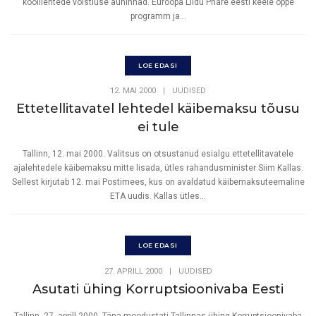
koolilehtede võistluse auhinnad. Euroopa Liidu Phare eesti keele õppe
programm ja...
LOE EDASI
12. MAI 2000
|
UUDISED
Ettetellitavatel lehtedel käibemaksu tõusu
ei tule
Tallinn, 12. mai 2000. Valitsus on otsustanud esialgu ettetellitavatele
ajalehtedele käibemaksu mitte lisada, ütles rahandusminister Siim Kallas.
Sellest kirjutab 12. mai Postimees, kus on avaldatud käibemaksuteemaline
ETA uudis. Kallas ütles...
LOE EDASI
27. APRILL 2000
|
UUDISED
Asutati ühing Korruptsioonivaba Eesti
Tallinn, 27. aprill 2000. Täna moodustati Tallinnas ühing Korruptsioonivaba