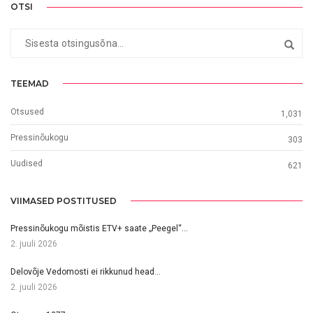
OTSI
TEEMAD
Otsused
1,031
Pressinõukogu
303
Uudised
621
VIIMASED POSTITUSED
Pressinõukogu mõistis ETV+ saate „Peegel“…
2. juuli 2026
Delovõje Vedomosti ei rikkunud head…
2. juuli 2026