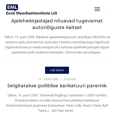
Toggle
Navigat
16. JUUNI 2000
|
UUDISED
Ajalehekirjastajad nõuavad tugevamat
autoriõiguste kaitset
Tallinn, 16. juuni 2000. Maailma ajalehekongressist osavõtjad võtsid Rio de
Janeiros vastu pöördumise, kutsudes maailma autoriõigusega tegelevaid
organisatsioone ja seadusandjaid üles kaitsma ajalehekirjastajate õigust
ajalehtede poolt toodetud materjalile. Olemasolev autoriõiguse...
LOE EDASI
15. JUUNI 2000
|
UUDISED
Selgitatakse poliitilise karikatuuri paremik
Tallinn, 15. juuni 2000. Tulenevalt Riigikogu Toimetiste 1/2000 numbris
ilmutatud ideest on kokku istunud Eesti poliitilise karikatuuri
hindamiskomisjon järgmises koosseisus: Heinz Valk, Peeter Olesk, Ralf
Parve J., Jüri Paet, Kersti...