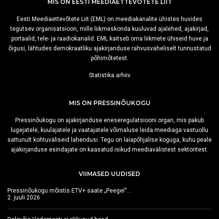
MIS ON EESTI MEEDIAETTEVÕTETE LIIT
Eesti Meediaettevõtete Liit (EML) on meediakanalite ühistes huvides
tegutsev organisatsioon, mille liikmeskonda kuuluvad ajalehed, ajakirjad,
portaalid, tele- ja raadiokanalid. EML kaitseb oma liikmete ühiseid huve ja
õigusi, lähtudes demokraatliku ajakirjanduse rahvusvaheliselt tunnustatud
põhimõtetest.
Statistika arhiiv
MIS ON PRESSINÕUKOGU
Pressinõukogu on ajakirjanduse eneseregulatsiooni organ, mis pakub
lugejatele, kuulajatele ja vaatajatele võimaluse leida meediaga vastuollu
sattunult kohtuväliseid lahendusi. Tegu on laiapõhjalise koguga, kuhu peale
ajakirjanduse esindajate on kaasatud isikud meediavälistest sektoritest.
VIIMASED UUDISED
Pressinõukogu mõistis ETV+ saate „Peegel“…
2. juuli 2026