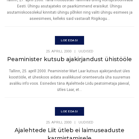
Eesti. Ühingu asutajateks on paarkümmend eraisikut. Ühingu
asutamiskoosolekul kinnitati ühingu põhikiri ning valiti ühingu esimees ja
aseesimees, kelleks said vastavalt Riigikogu...
LOE EDASI
25. APRILL 2000
|
UUDISED
Peaminister kutsub ajakirjandust ühistööle
Tallinn, 25. aprill 2000. Peaminister Mart Laar kutsus ajakirjandust üles
koostööle, et üheskoos aidata avalikkusel orienteeruda üha suuremas
avaliku info voos. Esinedes täna Ajalehtede Liidu peatoimetaja päeval,
ütles Laar, et...
LOE EDASI
25. APRILL 2000
|
UUDISED
Ajalehtede Liit ütleb ei laimuseaduste
karmistamisele