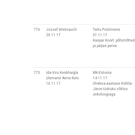
776
Jozsef Weinrauch
Tartu Postimees
20.11.17
01.11.17
Kaspar Koort: põhimõtted
ja paljas perse
775
Ida-Viru Keskhaigla
MK-Estonia
ülemarst Aime Keis
14.11.17
16.11.17
Üheksa-aastase Kohtla-
Järve tüdruku võitlus
onkoloogiaga