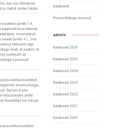
tis, kes sai võimaluse
Kaebused
 ja -faktid ümber lükata.
Pressinõukogu otsused
 koodeksi punkti 1.4.,
usorganisatsioon kannab
ks ebatäpne, moonutatud
ARHIIV
s saade punkti 4.1., mis
used ja oletused olgu
Kaebused 2026
õukogu leiab, et saates on
ning saatejuht on
Kaebused 2025
imustega suunanud.
Kaebused 2024
irjanduseetika koodeksit.
Kaebused 2023
 tegemist arvamuslooga,
tud. Samuti ei pea
Kaebused 2022
 halvustavaks artikli
 on kooskõlas loo sisuga.
Kaebused 2021
Kaebused 2020
janduseetika koodeksi