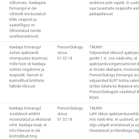
sõltumatu. Kaebajate
andmine pole vajalik. Ei uud
hinnangul ei ole
saa tuvastada osapoolte esit
võrdselt ära kuulatud
paikapidavust.
kõiki osapooli ja
saatelõigus on
õõnestatud nende
usaldusväärsust.
Kaebaja hinnangul
Pressinõukogu
TAUNIV:
esitas ajakirjanik
otsus
Väljaanded rikkusid ajakirja
intervjuudes küsimusi,
01.02.18
punkti 1.4., mis näeb ette, et
mille foon oli kaebaja
ajakirjandusorganisatsioon k
suhtes negatiivne ja
ei ilmuks ebatäpne, moonutat
erapoolik. Samuti ei
Pressinõukogu hinnangul a
kontrollitud kriitiliste
väljaanded BLRT kohta valein
faktide tõesust.
ümber lükata ka Äripäeva end
Pressinõukogule saadetud A
kirjas.
Kaebaja hinnangul
Pressinõukogu
TAUNIV:
sisaldasid artiklid
otsus
Leht rikkus ajakirjanduseetik
moonutatud ja eksitavat
01.02.18
mis näeb ette, et uudised, 
infot. Kaebaja leiab, et
olgu selgelt eristatavad ja 
info tõesust ei ole
tõestataval ja tõenditega taga
kontrollitud ning