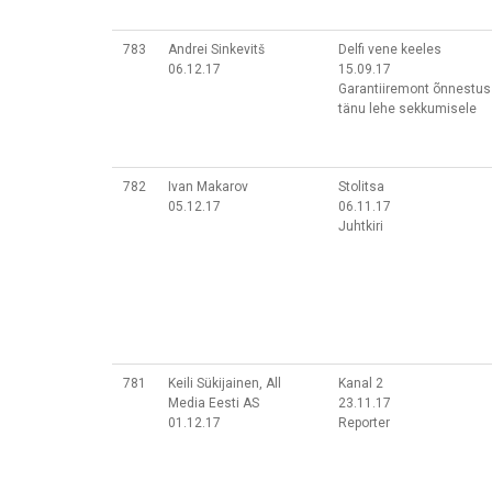
783
Andrei Sinkevitš
Delfi vene keeles
06.12.17
15.09.17
Garantiiremont õnnestus
tänu lehe sekkumisele
782
Ivan Makarov
Stolitsa
05.12.17
06.11.17
Juhtkiri
781
Keili Sükijainen, All
Kanal 2
Media Eesti AS
23.11.17
01.12.17
Reporter