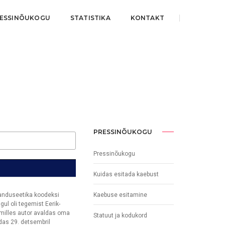
ESSINÕUKOGU
STATISTIKA
KONTAKT
PRESSINÕUKOGU
Pressinõukogu
Kuidas esitada kaebust
Kaebuse esitamine
janduseetika koodeksi
ul oli tegemist Eerik-
 milles autor avaldas oma
Statuut ja kodukord
as 29. detsembril