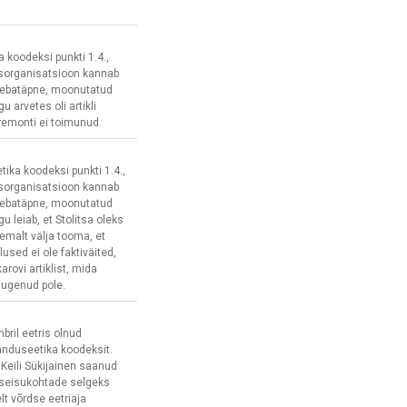
a koodeksi punkti 1.4.,
usorganisatsioon kannab
ks ebatäpne, moonutatud
u arvetes oli artikli
iremonti ei toimunud.
tika koodeksi punkti 1.4.,
usorganisatsioon kannab
ks ebatäpne, moonutatud
u leiab, et Stolitsa oleks
gemalt välja tooma, et
used ei ole faktiväited,
arovi artiklist, mida
 lugenud pole.
bril eetris olnud
janduseetika koodeksit.
Keili Sükijainen saanud
seisukohtade selgeks
lt võrdse eetriaja