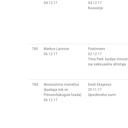
04.12.17
04.12.17
Kuuuurija
785
Markus Larsson
Postimees
06.12.17
02.12.17
Tiina Park: kuidas minust
sai seksuaalne ahistaja
784
Anonüümne menetlus
Eesti Ekspress
(kaebaja isik on
29.11.17
Pressinõukogule teada)
Spordimehe surm
06.12.17