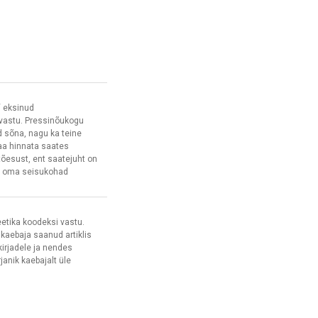
“ eksinud
 vastu. Pressinõukogu
 sõna, nagu ka teine
aa hinnata saates
õesust, ent saatejuht on
l oma seisukohad
eetika koodeksi vastu.
kaebaja saanud artiklis
kirjadele ja nendes
rjanik kaebajalt üle