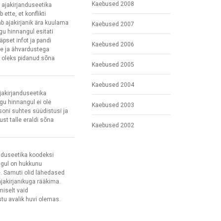
Kaebused 2008
 ajakirjanduseetika
 ette, et konflikti
ab ajakirjanik ära kuulama
Kaebused 2007
u hinnangul esitati
äpset infot ja pandi
Kaebused 2006
te ja ähvardustega
 oleks pidanud sõna
Kaebused 2005
Kaebused 2004
jakirjanduseetika
gu hinnangul ei ole
Kaebused 2003
ssoni suhtes süüdistusi ja
ust talle eraldi sõna
Kaebused 2002
anduseetika koodeksi
ngul on hukkunu
. Samuti olid lähedased
jakirjanikuga rääkima.
miselt vaid
tu avalik huvi olemas.