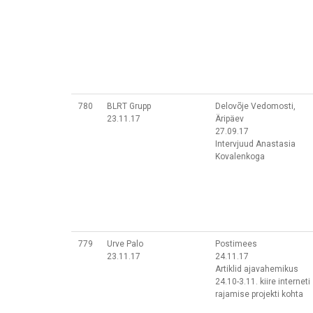
780
BLRT Grupp
Delovõje Vedomosti,
23.11.17
Äripäev
27.09.17
Intervjuud Anastasia
Kovalenkoga
779
Urve Palo
Postimees
23.11.17
24.11.17
Artiklid ajavahemikus
24.10-3.11. kiire interneti
rajamise projekti kohta