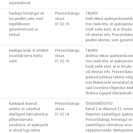
asjaosalised.
Kaebaja hinnangul on
Pressinõukogu
TAUNIV:
loo pealkiri vale, sest
otsus
Delfi rikkus ajakirjanduseetik
tegelikkuses
01.02.18
mis näeb ette, et ajakirjand
garantiiremonti ei
hoolt selle eest, et ei ilmu
tehtud.
või eksitav info. Pressinõukog
pealkiri eksitav, sest garanti
Kaebaja leiab, et artikkel
Pressinõukogu
TAUNIV:
sisaldab tema kohta
otsus
Stolitsa rikkus ajakirjandusee
valet.
01.02.18
mis näeb ette, et ajakirjand
hoolt selle eest, et ei ilmu
või eksitav info. Pressinõukog
pidanud juhtkirja tekstis sel
Ivan Makarovile omistatud ütl
vaid irooniline tõlgendus Mak
Stolitsa lugejad tõenäoliselt
Kaebajad leiavad,
Pressinõukogu
ÕIGEKSMÕISTEV:
artiklis on valadtud
otsus
Kanal 2 ei rikkunud 23. novem
ebaõigeid faktiväiteid ja
01.02.18
Reporteri saatelõigus ajakir
põhjendamata
Pressinõukogu hinnangul on 
süüdistus, et ajakirjanik
saatelõigus võimaluse oma 
ei olnud lugu tehes
väljaütlemiseks. Mehaanilise