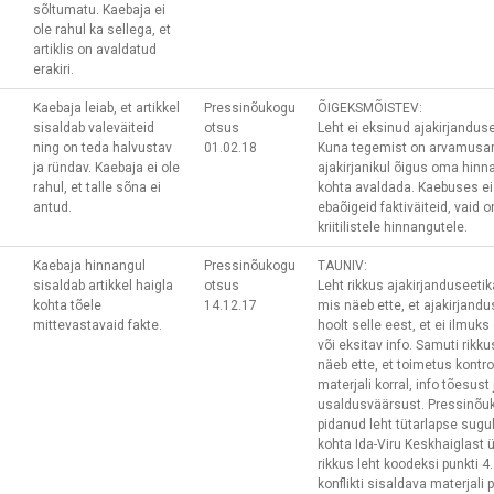
sõltumatu. Kaebaja ei
ole rahul ka sellega, et
artiklis on avaldatud
erakiri.
Kaebaja leiab, et artikkel
Pressinõukogu
ÕIGEKSMÕISTEV:
sisaldab valeväiteid
otsus
Leht ei eksinud ajakirjandus
ning on teda halvustav
01.02.18
Kuna tegemist on arvamusarti
ja ründav. Kaebaja ei ole
ajakirjanikul õigus oma hin
rahul, et talle sõna ei
kohta avaldada. Kaebuses ei 
antud.
ebaõigeid faktiväiteid, vaid o
kriitilistele hinnangutele.
Kaebaja hinnangul
Pressinõukogu
TAUNIV:
sisaldab artikkel haigla
otsus
Leht rikkus ajakirjanduseetik
kohta tõele
14.12.17
mis näeb ette, et ajakirjand
mittevastavaid fakte.
hoolt selle eest, et ei ilmu
või eksitav info. Samuti rikku
näeb ette, et toimetus kontroll
materjali korral, info tõesust 
usaldusväärsust. Pressinõu
pidanud leht tütarlapse sugu
kohta Ida-Viru Keskhaiglast ü
rikkus leht koodeksi punkti 4.
konflikti sisaldava materjali 