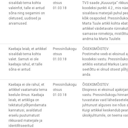
sisaldab tema kohta
otsus
TV3 saade „Kuuuurija“ rikkus
valeinfot, talle ei antud
01.03.18
koodeksi punkti 4.2., mis näeb
sõna ning segamini on
sisaldava materjali puhul pe
oletused, uudised ja
kõik osapooled. Pressinõukog
arvamused.
Marta Tuule artikli kohta ebat
artikkel väidetavate rünnaku
samasse nimekirja, mistõttu
andma ka Marta Tuulele.
Kaebaja leiab, et artikkel
Pressinõukogu
ÕIGEKSMÕISTEV:
sisaldab tema kohta
otsus
Postimehe veeb ei eksinud a
valet. Samuti ei ole
01.03.18
koodeksi vastu. Pressinõuko
kaebaja rahul, et talle
artiklis esitatud Markus Lar
sõna ei antud.
seetõttu ei olnud otsest põhj
anda.
Kaebaja ei ole rahul, et
Pressinõukogu
ÕIGEKSMÕISTEV:
artikkel vaatamata tema
otsus
Ekspress ei eksinud ajakirj
keelule ilmus. Kaebaja
01.03.18
vastu. Pressinõukogu hinna
leiab, et artikliga on
tuvastatav vaid lähedasetele
tekitatud põhjendamata
juhtunust alguses ise nõus a
kannatusi, avaldatud
Kuigi artikkel keskendub pea
eraelu puutumatust
üksikjuhtumile, on teema vas
rikkuvaid materjale ja
identifitseeritud