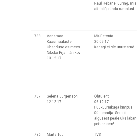
Raul Rebane: uuring, mis
aitab lõpetada rumalusi
788
Venemaa
MK-Estonia
Kaasmaalaste
20.09.17
Ühenduse esimees
Kedagi ei ole unustatud
Nikolai Prjanitšnikov
13.12.17
787
Selena Jürgenson
Õhtuleht
12.12.17
06.12.17
Puuküürnikuga kimpus
üürileandja: See oli
algusest peale üks laban
petuskeem!
786
Marta Tuul
TV3