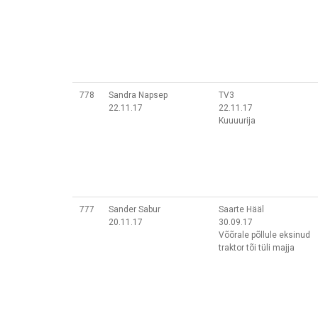
778
Sandra Napsep
TV3
22.11.17
22.11.17
Kuuuurija
777
Sander Sabur
Saarte Hääl
20.11.17
30.09.17
Võõrale põllule eksinud
traktor tõi tüli majja