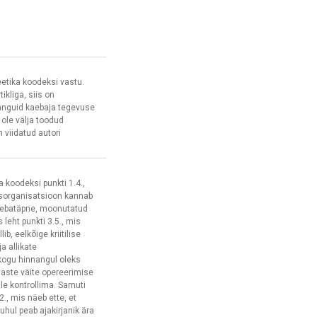
eetika koodeksi vastu.
kliga, siis on
nanguid kaebaja tegevuse
ole välja toodud
n viidatud autori
a koodeksi punkti 1.4.,
usorganisatsioon kannab
ks ebatäpne, moonutatud
s leht punkti 3.5., mis
ib, eelkõige kriitilise
ja allikate
kogu hinnangul oleks
laste väite opereerimise
le kontrollima. Samuti
2., mis näeb ette, et
puhul peab ajakirjanik ära