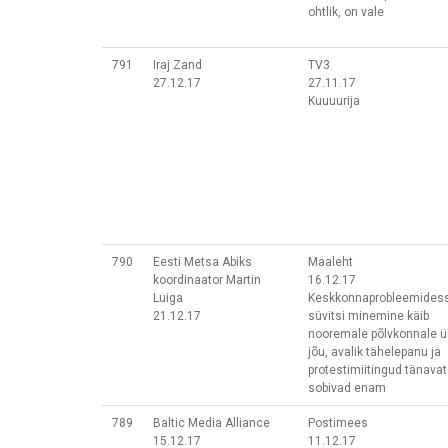
ohtlik, on vale
791
Iraj Zand
TV3
27.12.17
27.11.17
Kuuuurija
790
Eesti Metsa Abiks
Maaleht
koordinaator Martin
16.12.17
Luiga
Keskkonnaprobleemides
21.12.17
süvitsi minemine käib
nooremale põlvkonnale ü
jõu, avalik tähelepanu ja
protestimiitingud tänavat
sobivad enam
789
Baltic Media Alliance
Postimees
15.12.17
11.12.17