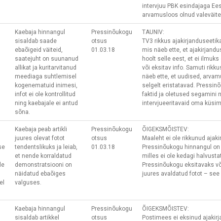
intervjuu PBK esindajaga Ees
arvamusloos olnud valeväited
Kaebaja hinnangul
Pressinõukogu
TAUNIV:
sisaldab saade
otsus
TV3 rikkus ajakirjanduseetika
ebaõigeid väiteid,
01.03.18
mis näeb ette, et ajakirjand
saatejuht on suunanud
hoolt selle eest, et ei ilmu
allikat ja kuritarvitanud
või eksitav info. Samuti rikku
meediaga suhtlemisel
näeb ette, et uudised, arvam
kogenematuid inimesi,
selgelt eristatavad. Pressin
infot ei ole kontrollitud
faktid ja oletused segamini 
ning kaebajale ei antud
intervjueeritavaid oma küs
sõna.
Kaebaja peab artikli
Pressinõukogu
ÕIGEKSMÕISTEV:
juures olevat fotot
otsus
Maaleht ei ole rikkunud ajak
se
tendentslikuks ja leiab,
01.03.18
Pressinõukogu hinnangul on
et nende korraldatud
milles ei ole kedagi halvusta
le
demonstratsiooni on
Pressinõukogu eksitavaks või
näidatud ebaõiges
juures avaldatud fotot – see
el
valguses.
Kaebaja hinnangul
Pressinõukogu
ÕIGEKSMÕISTEV:
sisaldab artikkel
otsus
Postimees ei eksinud ajakir