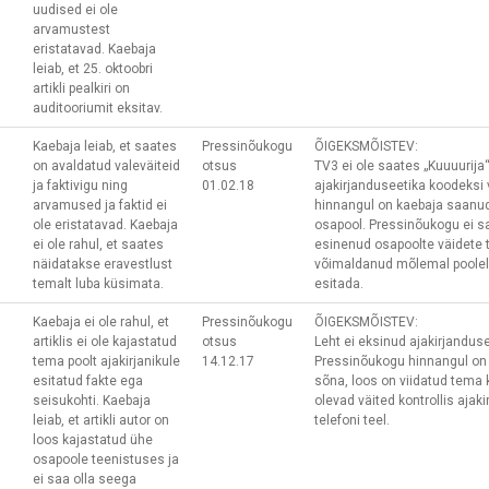
uudised ei ole
arvamustest
eristatavad. Kaebaja
leiab, et 25. oktoobri
artikli pealkiri on
auditooriumit eksitav.
Kaebaja leiab, et saates
Pressinõukogu
ÕIGEKSMÕISTEV:
on avaldatud valeväiteid
otsus
TV3 ei ole saates „Kuuuurija
ja faktivigu ning
01.02.18
ajakirjanduseetika koodeksi
arvamused ja faktid ei
hinnangul on kaebaja saanud
ole eristatavad. Kaebaja
osapool. Pressinõukogu ei s
ei ole rahul, et saates
esinenud osapoolte väidete t
näidatakse eravestlust
võimaldanud mõlemal poole
temalt luba küsimata.
esitada.
Kaebaja ei ole rahul, et
Pressinõukogu
ÕIGEKSMÕISTEV:
artiklis ei ole kajastatud
otsus
Leht ei eksinud ajakirjandus
tema poolt ajakirjanikule
14.12.17
Pressinõukogu hinnangul on 
esitatud fakte ega
sõna, loos on viidatud tema 
seisukohti. Kaebaja
olevad väited kontrollis ajaki
leiab, et artikli autor on
telefoni teel.
loos kajastatud ühe
osapoole teenistuses ja
ei saa olla seega