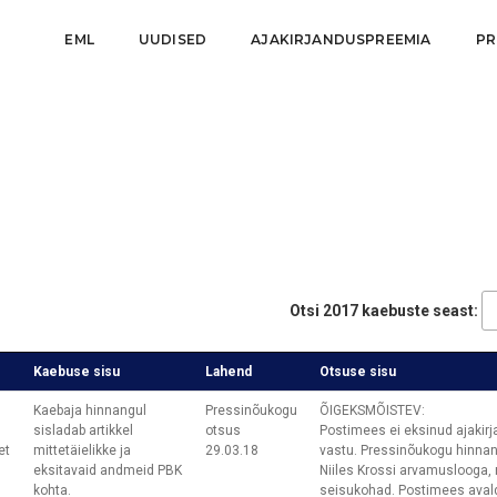
EML
UUDISED
AJAKIRJANDUSPREEMIA
PR
Otsi 2017 kaebuste seast:
Kaebuse sisu
Lahend
Otsuse sisu
Kaebaja hinnangul
Pressinõukogu
ÕIGEKSMÕISTEV:
sisladab artikkel
otsus
Postimees ei eksinud ajakir
et
mittetäielikke ja
29.03.18
vastu. Pressinõukogu hinnang
eksitavaid andmeid PBK
Niiles Krossi arvamuslooga,
kohta.
seisukohad. Postimees avald