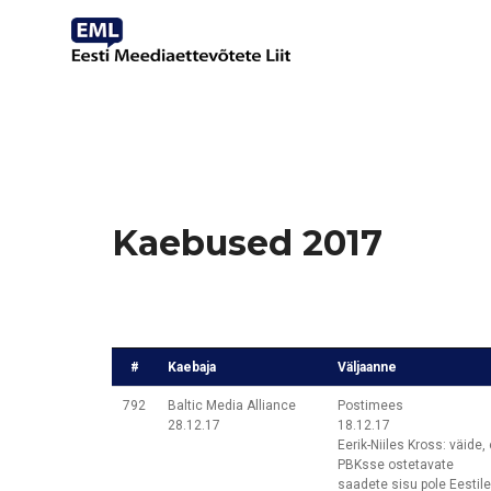
Kaebused 2017
#
Kaebaja
Väljaanne
792
Baltic Media Alliance
Postimees
28.12.17
18.12.17
Eerik-Niiles Kross: väide, 
PBKsse ostetavate
saadete sisu pole Eestile