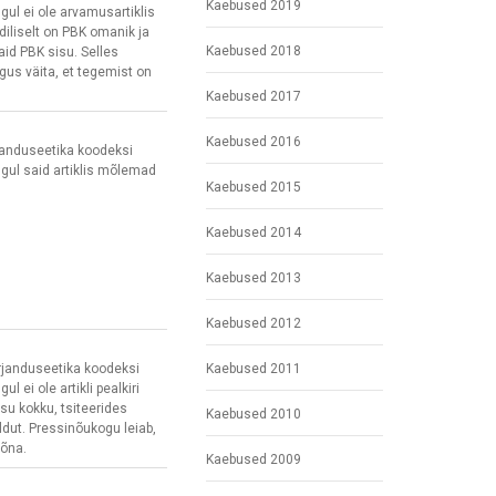
Kaebused 2019
ul ei ole arvamusartiklis
diliselt on PBK omanik ja
Kaebused 2018
vaid PBK sisu. Selles
õigus väita, et tegemist on
Kaebused 2017
Kaebused 2016
janduseetika koodeksi
gul said artiklis mõlemad
Kaebused 2015
Kaebused 2014
Kaebused 2013
Kaebused 2012
Kaebused 2011
irjanduseetika koodeksi
 ei ole artikli pealkiri
isu kokku, tsiteerides
Kaebused 2010
ldut. Pressinõukogu leiab,
sõna.
Kaebused 2009