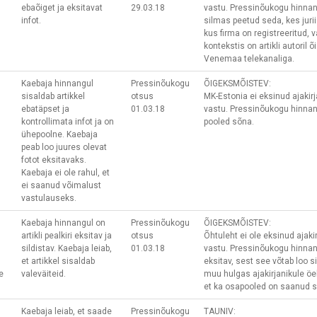
ebaõiget ja eksitavat
29.03.18
vastu. Pressinõukogu hinnang
infot.
silmas peetud seda, kes jurii
kus firma on registreeritud, 
kontekstis on artikli autoril 
Venemaa telekanaliga.
Kaebaja hinnangul
Pressinõukogu
ÕIGEKSMÕISTEV
:
sisaldab artikkel
otsus
MK-Estonia ei eksinud ajakir
ebatäpset ja
01.03.18
vastu. Pressinõukogu hinnan
kontrollimata infot ja on
pooled sõna.
ühepoolne. Kaebaja
peab loo juures olevat
fotot eksitavaks.
Kaebaja ei ole rahul, et
ei saanud võimalust
vastulauseks.
Kaebaja hinnangul on
Pressinõukogu
ÕIGEKSMÕISTEV:
artikli pealkiri eksitav ja
otsus
Õhtuleht ei ole eksinud ajak
sildistav. Kaebaja leiab,
01.03.18
vastu. Pressinõukogu hinnangul
et artikkel sisaldab
eksitav, sest see võtab loo s
e
valeväiteid.
muu hulgas ajakirjanikule öe
et ka osapooled on saanud 
Kaebaja leiab, et saade
Pressinõukogu
TAUNIV: