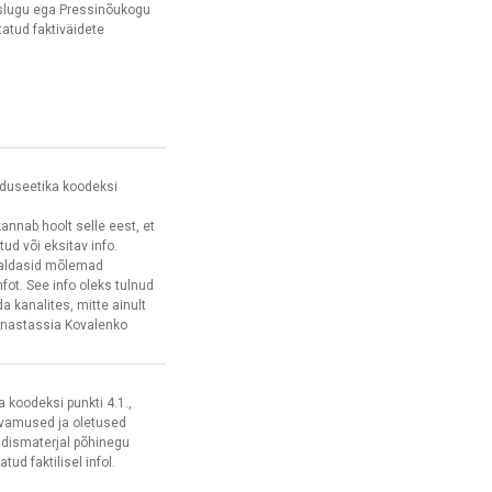
islugu ega Pressinõukogu
atud faktiväidete
nduseetika koodeksi
annab hoolt selle eest, et
ud või eksitav info.
valdasid mõlemad
fot. See info oleks tulnud
a kanalites, mitte ainult
nastassia Kovalenko
a koodeksi punkti 4.1.,
arvamused ja oletused
uudismaterjal põhinegu
tud faktilisel infol.